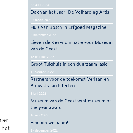
22 april 2023
Dak van het Jaar: De Volharding Artis
27 maart 2023
Huis van Bosch in Erfgoed Magazine
8 november 2022
Lieven de Key-nominatie voor Museum
van de Geest
13 oktober 2022
Groot Tuighuis in een duurzaam jasje
11 oktober 2022
Partners voor de toekomst Verlaan en
Bouwstra architecten
3 juni 2022
Museum van de Geest wint museum of
the year award
16 mei 2022
ier
Een nieuwe naam!
 het
17 december 2021