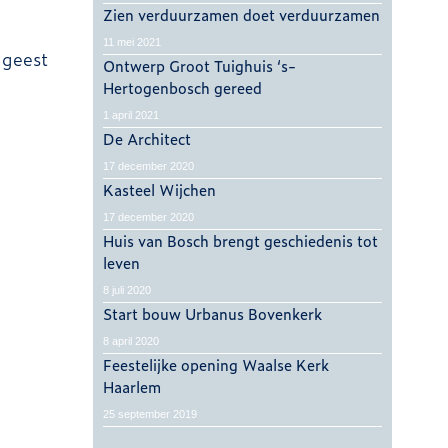
Zien verduurzamen doet verduurzamen
11 mei 2021
 geest
Ontwerp Groot Tuighuis ‘s-
Hertogenbosch gereed
1 april 2021
De Architect
17 december 2020
Kasteel Wijchen
17 december 2020
Huis van Bosch brengt geschiedenis tot
leven
8 juli 2020
Start bouw Urbanus Bovenkerk
8 april 2020
Feestelijke opening Waalse Kerk
Haarlem
25 september 2019