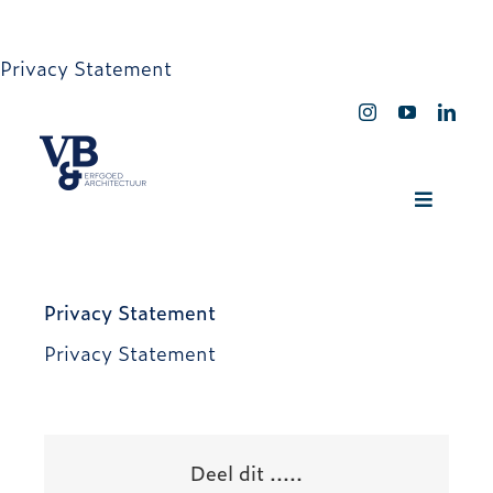
Ga
Privacy Statement
naar
inhoud
Toggle
Navigati
PROJECTEN
Privacy Statement
WERK IN UITVOERING
Privacy Statement
VERDUURZAMING
Deel dit .....
VISIE