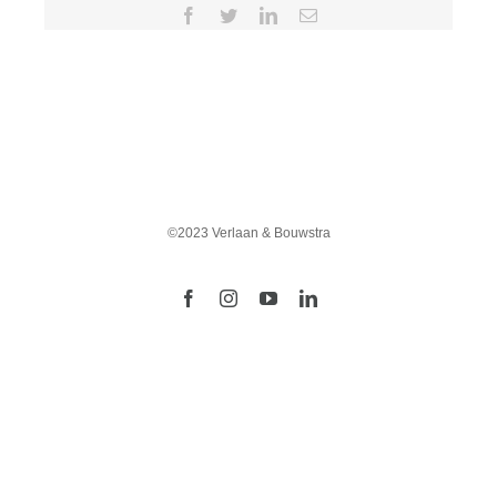
Facebook
Twitter
LinkedIn
E-
mail
BUREAU
NIEUWS
ARCHIEF
©2023 Verlaan & Bouwstra
Facebook
Instagram
YouTube
LinkedIn